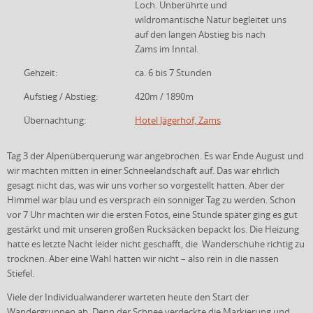
Loch. Unberührte und
wildromantische Natur begleitet uns
auf den langen Abstieg bis nach
Zams im Inntal.
Gehzeit:
ca. 6 bis 7 Stunden
Aufstieg / Abstieg:
420m / 1890m
Übernachtung:
Hotel Jägerhof, Zams
Tag 3 der Alpenüberquerung war angebrochen. Es war Ende August und
wir machten mitten in einer Schneelandschaft auf. Das war ehrlich
gesagt nicht das, was wir uns vorher so vorgestellt hatten. Aber der
Himmel war blau und es versprach ein sonniger Tag zu werden. Schon
vor 7 Uhr machten wir die ersten Fotos, eine Stunde später ging es gut
gestärkt und mit unseren großen Rucksäcken bepackt los. Die Heizung
hatte es letzte Nacht leider nicht geschafft, die Wanderschuhe richtig zu
trocknen. Aber eine Wahl hatten wir nicht – also rein in die nassen
Stiefel.
Viele der Individualwanderer warteten heute den Start der
Wandergruppen ab. Denn der Schnee verdeckte die Markierung und