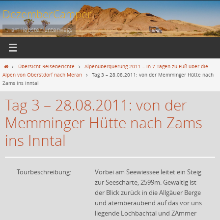
Zum
DezemberCamper
Inhalt
springen
... am liebsten unterwegs
Start
Übersicht Reiseberichte
Alpenüberquerung 2011 – in 7 Tagen zu Fuß über die
Alpen von Oberstdorf nach Meran
Tag 3 – 28.08.2011: von der Memminger Hütte nach
Zams ins Inntal
Tag 3 – 28.08.2011: von der
Memminger Hütte nach Zams
ins Inntal
Tourbeschreibung:
Vorbei am Seewiessee leitet ein Steig
zur Seescharte, 2599m. Gewaltig ist
der Blick zurück in die Allgäuer Berge
und atemberaubend auf das vor uns
liegende Lochbachtal und ZAmmer