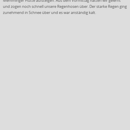
Memminger Hütte aufsteigen. Aus dem Vormittag hatten wir gelernt
und zogen noch schnell unsere Regenhosen über. Der starke Regen ging
zunehmend in Schnee über und es war anständig kalt.