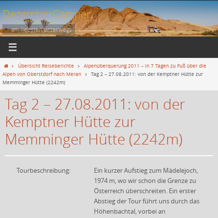
Zum
DezemberCamper
Inhalt
springen
... am liebsten unterwegs
Start
Übersicht Reiseberichte
Alpenüberquerung 2011 – in 7 Tagen zu Fuß über die
Alpen von Oberstdorf nach Meran
Tag 2 – 27.08.2011: von der Kemptner Hütte zur
Memminger Hütte (2242m)
Tag 2 – 27.08.2011: von der
Kemptner Hütte zur
Memminger Hütte (2242m)
Tourbeschreibung:
Ein kurzer Aufstieg zum Mädelejoch,
1974 m, wo wir schon die Grenze zu
Österreich überschreiten. Ein erster
Abstieg der Tour führt uns durch das
Höhenbachtal, vorbei an