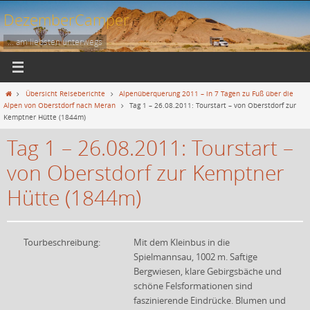
Zum
DezemberCamper
Inhalt
springen
... am liebsten unterwegs
Start
Übersicht Reiseberichte
Alpenüberquerung 2011 – in 7 Tagen zu Fuß über die
Alpen von Oberstdorf nach Meran
Tag 1 – 26.08.2011: Tourstart – von Oberstdorf zur
Kemptner Hütte (1844m)
Tag 1 – 26.08.2011: Tourstart –
von Oberstdorf zur Kemptner
Hütte (1844m)
Tourbeschreibung:
Mit dem Kleinbus in die
Spielmannsau, 1002 m. Saftige
Bergwiesen, klare Gebirgsbäche und
schöne Felsformationen sind
faszinierende Eindrücke. Blumen und