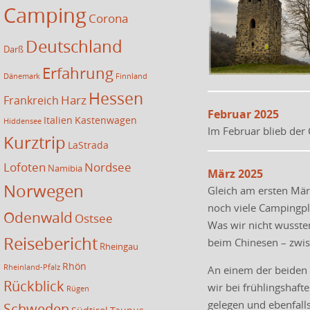
Camping
Corona
Deutschland
Darß
Erfahrung
Dänemark
Finnland
Hessen
Harz
Frankreich
Februar 2025
Italien
Kastenwagen
Hiddensee
Im Februar blieb der
Kurztrip
LaStrada
Lofoten
Nordsee
Namibia
März 2025
Norwegen
Gleich am ersten Mär
noch viele Campingpl
Odenwald
Ostsee
Was wir nicht wusste
Reisebericht
beim Chinesen – zwi
Rheingau
Rhön
Rheinland-Pfalz
An einem der beiden 
Rückblick
wir bei frühlingshaf
Rügen
gelegen und ebenfall
Schweden