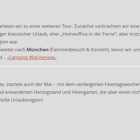
arteten wir zu einer weiteren Tour: Zunächst verbrachten wir ei
iger klassischer Urlaub, eher „Homeoffice in der Ferne“, aber tr
gion war.
 weiter nach
München
(Familienbesuch & Konzert), bevor wir uns
 – „
Camping Walchensee
„.
ete, startete auch der Mai – mit dem verlängerten Feiertagswoc
nd erwanderten Herzogstand und Heimgarten, die über einen nich
tolle Urlaubsregion!