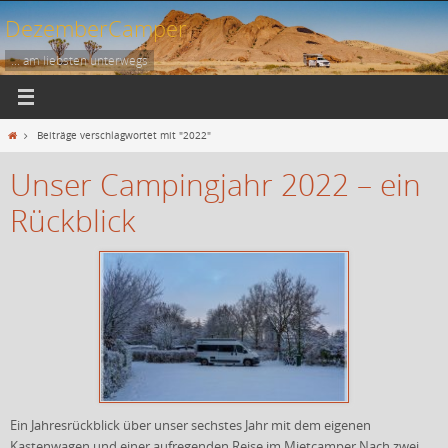
Zum
DezemberCamper
Inhalt
springen
... am liebsten unterwegs
Start
Beiträge verschlagwortet mit "2022"
Unser Campingjahr 2022 – ein
Rückblick
Ein Jahresrückblick über unser sechstes Jahr mit dem eigenen
Kastenwagen und einer aufregenden Reise im Mietcamper Nach zwei