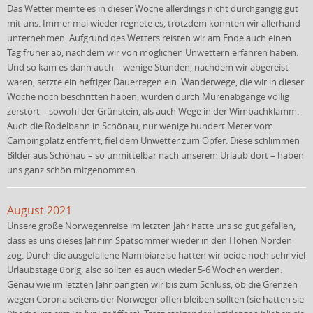
Das Wetter meinte es in dieser Woche allerdings nicht durchgängig gut
mit uns. Immer mal wieder regnete es, trotzdem konnten wir allerhand
unternehmen. Aufgrund des Wetters reisten wir am Ende auch einen
Tag früher ab, nachdem wir von möglichen Unwettern erfahren haben.
Und so kam es dann auch – wenige Stunden, nachdem wir abgereist
waren, setzte ein heftiger Dauerregen ein. Wanderwege, die wir in dieser
Woche noch beschritten haben, wurden durch Murenabgänge völlig
zerstört – sowohl der Grünstein, als auch Wege in der Wimbachklamm.
Auch die Rodelbahn in Schönau, nur wenige hundert Meter vom
Campingplatz entfernt, fiel dem Unwetter zum Opfer. Diese schlimmen
Bilder aus Schönau – so unmittelbar nach unserem Urlaub dort – haben
uns ganz schön mitgenommen.
August 2021
Unsere große Norwegenreise im letzten Jahr hatte uns so gut gefallen,
dass es uns dieses Jahr im Spätsommer wieder in den Hohen Norden
zog. Durch die ausgefallene Namibiareise hatten wir beide noch sehr viel
Urlaubstage übrig, also sollten es auch wieder 5-6 Wochen werden.
Genau wie im letzten Jahr bangten wir bis zum Schluss, ob die Grenzen
wegen Corona seitens der Norweger offen bleiben sollten (sie hatten sie