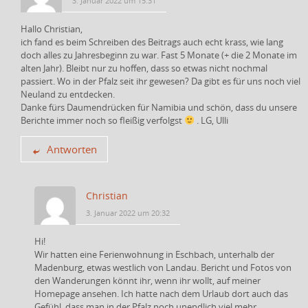
3. Januar 2022 um 15:31
Hallo Christian,
ich fand es beim Schreiben des Beitrags auch echt krass, wie lang
doch alles zu Jahresbeginn zu war. Fast 5 Monate (+ die 2 Monate im
alten Jahr). Bleibt nur zu hoffen, dass so etwas nicht nochmal
passiert. Wo in der Pfalz seit ihr gewesen? Da gibt es für uns noch viel
Neuland zu entdecken.
Danke fürs Daumendrücken für Namibia und schön, dass du unsere
Berichte immer noch so fleißig verfolgst
. LG, Ulli
Antworten
Christian
3. Januar 2022 um 20:32
Hi!
Wir hatten eine Ferienwohnung in Eschbach, unterhalb der
Madenburg, etwas westlich von Landau. Bericht und Fotos von
den Wanderungen könnt ihr, wenn ihr wollt, auf meiner
Homepage ansehen. Ich hatte nach dem Urlaub dort auch das
Gefühl, dass man in der Pfalz noch unendlich viel mehr