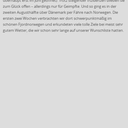
überhaupt erst im Juni geöffnet). Trotz steigender Inzidenzen blieben sie
zum Glück offen – allerdings nur für Geimpfte. Und so ging es in der
zweiten Augusthälfte über Dänemark per Fähre nach Norwegen. Die
ersten zwei Wochen verbrachten wir dort schwerpunktmäßig im
schönen Fjordnorwegen und erkundeten viele tolle Ziele bei meist sehr
gutem Wetter, die wir schon sehr lange auf unserer Wunschliste hatten.