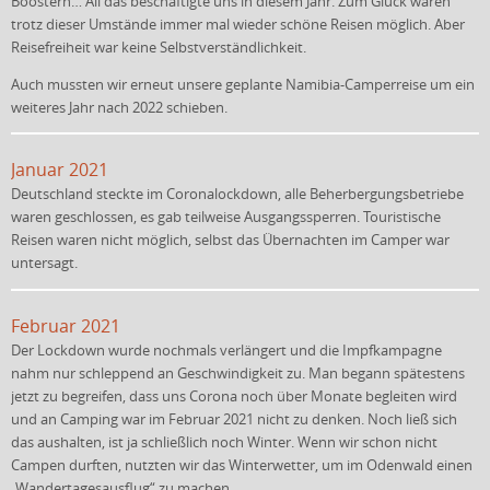
Boostern… All das beschäftigte uns in diesem Jahr. Zum Glück waren
trotz dieser Umstände immer mal wieder schöne Reisen möglich. Aber
Reisefreiheit war keine Selbstverständlichkeit.
Auch mussten wir erneut unsere geplante Namibia-Camperreise um ein
weiteres Jahr nach 2022 schieben.
Januar 2021
Deutschland steckte im Coronalockdown, alle Beherbergungsbetriebe
waren geschlossen, es gab teilweise Ausgangssperren. Touristische
Reisen waren nicht möglich, selbst das Übernachten im Camper war
untersagt.
Februar 2021
Der Lockdown wurde nochmals verlängert und die Impfkampagne
nahm nur schleppend an Geschwindigkeit zu. Man begann spätestens
jetzt zu begreifen, dass uns Corona noch über Monate begleiten wird
und an Camping war im Februar 2021 nicht zu denken. Noch ließ sich
das aushalten, ist ja schließlich noch Winter. Wenn wir schon nicht
Campen durften, nutzten wir das Winterwetter, um im Odenwald einen
„Wandertagesausflug“ zu machen.