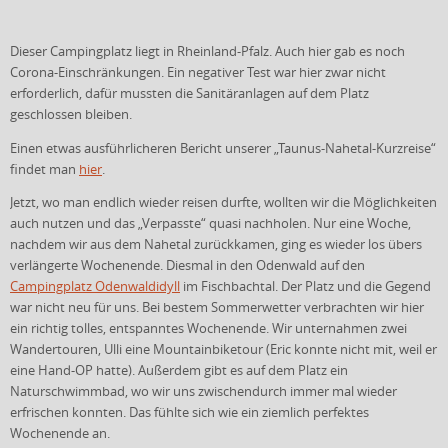
Dieser Campingplatz liegt in Rheinland-Pfalz. Auch hier gab es noch
Corona-Einschränkungen. Ein negativer Test war hier zwar nicht
erforderlich, dafür mussten die Sanitäranlagen auf dem Platz
geschlossen bleiben.
Einen etwas ausführlicheren Bericht unserer „Taunus-Nahetal-Kurzreise“
findet man
hier
.
Jetzt, wo man endlich wieder reisen durfte, wollten wir die Möglichkeiten
auch nutzen und das „Verpasste“ quasi nachholen. Nur eine Woche,
nachdem wir aus dem Nahetal zurückkamen, ging es wieder los übers
verlängerte Wochenende. Diesmal in den Odenwald auf den
Campingplatz Odenwaldidyll
im Fischbachtal. Der Platz und die Gegend
war nicht neu für uns. Bei bestem Sommerwetter verbrachten wir hier
ein richtig tolles, entspanntes Wochenende. Wir unternahmen zwei
Wandertouren, Ulli eine Mountainbiketour (Eric konnte nicht mit, weil er
eine Hand-OP hatte). Außerdem gibt es auf dem Platz ein
Naturschwimmbad, wo wir uns zwischendurch immer mal wieder
erfrischen konnten. Das fühlte sich wie ein ziemlich perfektes
Wochenende an.