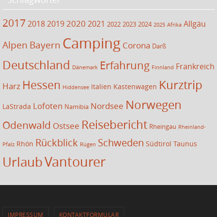
2017
2020
2018
2019
2021
Allgäu
2022
2023
2024
2025
Afrika
Camping
Alpen
Bayern
Corona
Darß
Deutschland
Erfahrung
Frankreich
Dänemark
Finnland
Kurztrip
Hessen
Harz
Italien
Kastenwagen
Hiddensee
Norwegen
Lofoten
Nordsee
LaStrada
Namibia
Reisebericht
Odenwald
Ostsee
Rheingau
Rheinland-
Rückblick
Schweden
Rhön
Südtirol
Taunus
Pfalz
Rügen
Vantourer
Urlaub
IMPRESSUM
KONTAKTFORMULAR