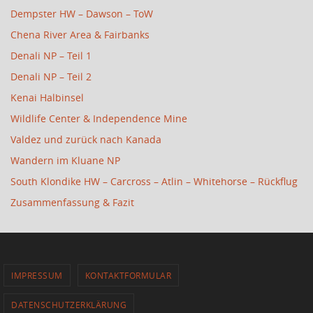
Dempster HW – Dawson – ToW
Chena River Area & Fairbanks
Denali NP – Teil 1
Denali NP – Teil 2
Kenai Halbinsel
Wildlife Center & Independence Mine
Valdez und zurück nach Kanada
Wandern im Kluane NP
South Klondike HW – Carcross – Atlin – Whitehorse – Rückflug
Zusammenfassung & Fazit
IMPRESSUM
KONTAKTFORMULAR
DATENSCHUTZERKLÄRUNG