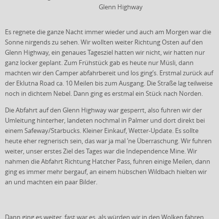
Glenn Highway
Es regnete die ganze Nacht immer wieder und auch am Morgen war die
Sonne nirgends zu sehen. Wir wollten weiter Richtung Osten auf den
Glenn Highway, ein genaues Tagesziel hatten wir nicht, wir hatten nur
ganz locker geplant. Zum Frühstück gab es heute nur Müsli, dann
machten wir den Camper abfahrbereit und los ging’s. Erstmal zurück auf
der Eklutna Road ca. 10 Meilen bis zum Ausgang. Die Straße lag teilweise
noch in dichtem Nebel. Dann ging es erstmal ein Stück nach Norden.
Die Abfahrt auf den Glenn Highway war gesperrt, also fuhren wir der
Umleitung hinterher, landeten nochmal in Palmer und dort direkt bei
einem Safeway/Starbucks. Kleiner Einkauf, Wetter-Update. Es sollte
heute eher regnerisch sein, das war ja mal ’ne Überraschung. Wir fuhren
weiter, unser erstes Ziel des Tages war die Independence Mine. Wir
nahmen die Abfahrt Richtung Hatcher Pass, fuhren einige Meilen, dann
ging es immer mehr bergauf, an einem hübschen Wildbach hielten wir
an und machten ein paar Bilder.
Dann ging es weiter, fast war es, als würden wir in den Wolken fahren,