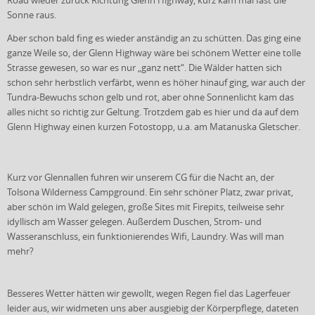
Road wieder zurück Richtung Glenn Highway, kurz kam mal fast die
Sonne raus.
Aber schon bald fing es wieder anständig an zu schütten. Das ging eine
ganze Weile so, der Glenn Highway wäre bei schönem Wetter eine tolle
Strasse gewesen, so war es nur „ganz nett“. Die Wälder hatten sich
schon sehr herbstlich verfärbt, wenn es höher hinauf ging, war auch der
Tundra-Bewuchs schon gelb und rot, aber ohne Sonnenlicht kam das
alles nicht so richtig zur Geltung. Trotzdem gab es hier und da auf dem
Glenn Highway einen kurzen Fotostopp, u.a. am Matanuska Gletscher.
Kurz vor Glennallen fuhren wir unserem CG für die Nacht an, der
Tolsona Wilderness Campground. Ein sehr schöner Platz, zwar privat,
aber schön im Wald gelegen, große Sites mit Firepits, teilweise sehr
idyllisch am Wasser gelegen. Außerdem Duschen, Strom- und
Wasseranschluss, ein funktionierendes Wifi, Laundry. Was will man
mehr?
Besseres Wetter hätten wir gewollt, wegen Regen fiel das Lagerfeuer
leider aus, wir widmeten uns aber ausgiebig der Körperpflege, dateten