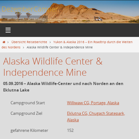
Zum
DezemberCamper
Inhalt
springen
... am liebsten unterwegs
Start
Übersicht Reiseberichte
Yukon & Alaska 2016 – Ein Roadtrip durch die Weiten
des Nordens
Alaska Wildlife Center & Independence Mine
Alaska Wildlife Center &
Independence Mine
05.09.2016 – Alaska Wildlife-Center und nach Norden an den
Eklutna Lake
Campground Start
Williwaw CG, Portage, Alaska
Campground Ziel
Eklutna CG, Chugach Statepark,
Alaska
gefahrene Kilometer
152