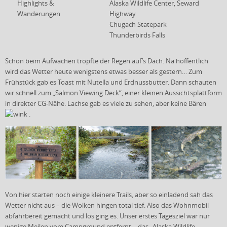
Highlights &
Alaska Wildlife Center, Seward
Wanderungen
Highway
Chugach Statepark
Thunderbirds Falls
Schon beim Aufwachen tropfte der Regen auf’s Dach. Na hoffentlich
wird das Wetter heute wenigstens etwas besser als gestern… Zum
Frühstück gab es Toast mit Nutella und Erdnussbutter. Dann schauten
wir schnell zum „Salmon Viewing Deck“, einer kleinen Aussichtsplattform
in direkter CG-Nähe. Lachse gab es viele zu sehen, aber keine Bären
.
Von hier starten noch einige kleinere Trails, aber so einladend sah das
Wetter nicht aus – die Wolken hingen total tief. Also das Wohnmobil
abfahrbereit gemacht und los ging es. Unser erstes Tagesziel war nur
wenige Meilen vom Campground entfernt – das „Alaska Wildlife