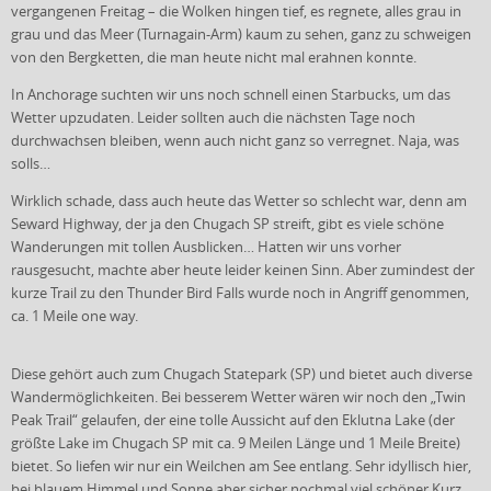
vergangenen Freitag – die Wolken hingen tief, es regnete, alles grau in
grau und das Meer (Turnagain-Arm) kaum zu sehen, ganz zu schweigen
von den Bergketten, die man heute nicht mal erahnen konnte.
In Anchorage suchten wir uns noch schnell einen Starbucks, um das
Wetter upzudaten. Leider sollten auch die nächsten Tage noch
durchwachsen bleiben, wenn auch nicht ganz so verregnet. Naja, was
solls…
Wirklich schade, dass auch heute das Wetter so schlecht war, denn am
Seward Highway, der ja den Chugach SP streift, gibt es viele schöne
Wanderungen mit tollen Ausblicken… Hatten wir uns vorher
rausgesucht, machte aber heute leider keinen Sinn. Aber zumindest der
kurze Trail zu den Thunder Bird Falls wurde noch in Angriff genommen,
ca. 1 Meile one way.
Diese gehört auch zum Chugach Statepark (SP) und bietet auch diverse
Wandermöglichkeiten. Bei besserem Wetter wären wir noch den „Twin
Peak Trail“ gelaufen, der eine tolle Aussicht auf den Eklutna Lake (der
größte Lake im Chugach SP mit ca. 9 Meilen Länge und 1 Meile Breite)
bietet. So liefen wir nur ein Weilchen am See entlang. Sehr idyllisch hier,
bei blauem Himmel und Sonne aber sicher nochmal viel schöner.Kurz