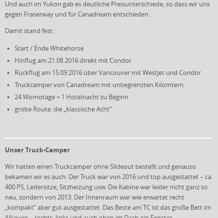
Und auch im Yukon gab es deutliche Preisunterschiede, so dass wir uns
gegen Fraserway und für Canadream entschieden.
Damit stand fest:
Start / Ende Whitehorse
Hinflug am 21.08.2016 direkt mit Condor
Rückflug am 15.09.2016 über Vancouver mit Westjet und Condor
Truckcamper von Canadream mit unbegrenzten Kilomtern
24 Womotage + 1 Hotelnacht zu Beginn
grobe Route: die „klassische Acht“
Unser Truck-Camper
Wir hatten einen Truckcamper ohne Slideout bestellt und genauso
bekamen wir es auch. Der Truck war von 2016 und top ausgestattet – ca.
400 PS, Ledersitze, Sitzheizung usw. Die Kabine war leider nicht ganz so
neu, sondern von 2013. Der Innenraum war wie erwartet recht
„kompakt“ aber gut ausgestattet. Das Beste am TC ist das große Bett im
Alkoven – rechts, links und auch oben im Dach ein Fenster.