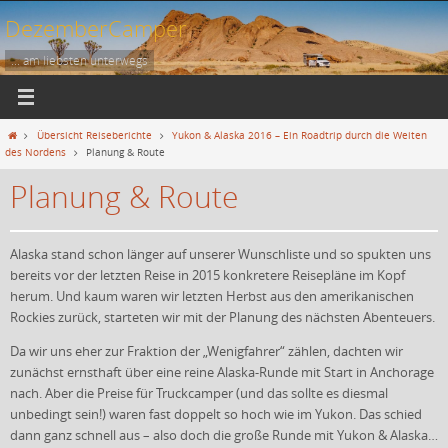
Zum
DezemberCamper
Inhalt
springen
... am liebsten unterwegs
Start
Übersicht Reiseberichte
Yukon & Alaska 2016 – Ein Roadtrip durch die Weiten
des Nordens
Planung & Route
Planung & Route
Alaska stand schon länger auf unserer Wunschliste und so spukten uns
bereits vor der letzten Reise in 2015 konkretere Reisepläne im Kopf
herum. Und kaum waren wir letzten Herbst aus den amerikanischen
Rockies zurück, starteten wir mit der Planung des nächsten Abenteuers.
Da wir uns eher zur Fraktion der „Wenigfahrer“ zählen, dachten wir
zunächst ernsthaft über eine reine Alaska-Runde mit Start in Anchorage
nach. Aber die Preise für Truckcamper (und das sollte es diesmal
unbedingt sein!) waren fast doppelt so hoch wie im Yukon. Das schied
dann ganz schnell aus – also doch die große Runde mit Yukon & Alaska…