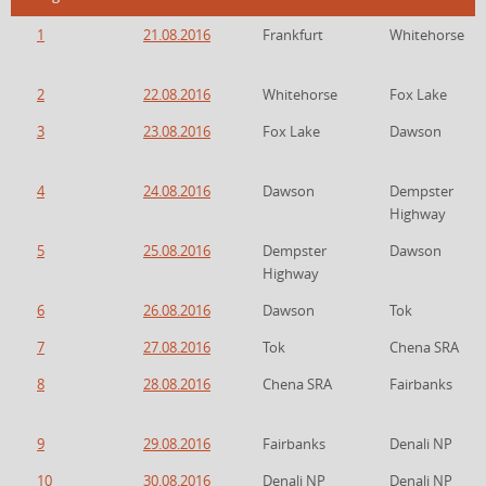
1
21.08.2016
Frankfurt
Whitehorse
2
22.08.2016
Whitehorse
Fox Lake
3
23.08.2016
Fox Lake
Dawson
4
24.08.2016
Dawson
Dempster
Highway
5
25.08.2016
Dempster
Dawson
Highway
6
26.08.2016
Dawson
Tok
7
27.08.2016
Tok
Chena SRA
8
28.08.2016
Chena SRA
Fairbanks
9
29.08.2016
Fairbanks
Denali NP
10
30.08.2016
Denali NP
Denali NP