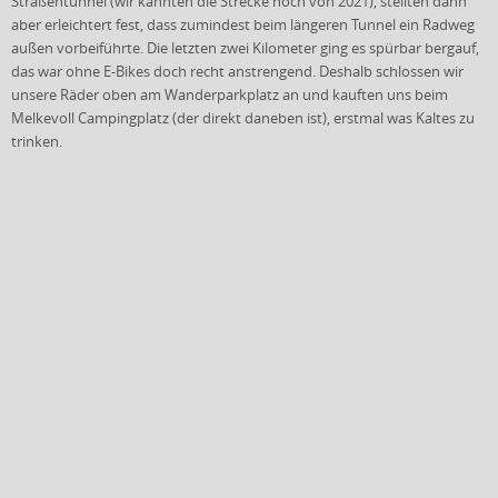
Straßentunnel (wir kannten die Strecke noch von 2021), stellten dann
aber erleichtert fest, dass zumindest beim längeren Tunnel ein Radweg
außen vorbeiführte. Die letzten zwei Kilometer ging es spürbar bergauf,
das war ohne E-Bikes doch recht anstrengend. Deshalb schlossen wir
unsere Räder oben am Wanderparkplatz an und kauften uns beim
Melkevoll Campingplatz (der direkt daneben ist), erstmal was Kaltes zu
trinken.