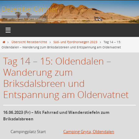
Zum
DezemberCamper
Inhalt
springen
... am liebsten unterwegs
Start
Übersicht Reiseberichte
Süd- und Fjordnorwegen 2023
Tag 14 – 15:
Oldendalen – Wanderung zum Briksdalsbreen und Entspannung am Oldenvatnet
Tag 14 – 15: Oldendalen –
Wanderung zum
Briksdalsbreen und
Entspannung am Oldenvatnet
16.06.2023 (Fr) – Mit Fahrrad und Wanderstiefeln zum
Briksdalsbreen
Campingplatz Start
Camping Gryta, Oldendalen