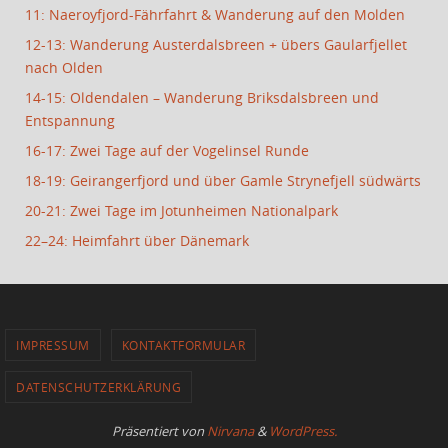
11: Naeroyfjord-Fährfahrt & Wanderung auf den Molden
12-13: Wanderung Austerdalsbreen + übers Gaularfjellet
nach Olden
14-15: Oldendalen – Wanderung Briksdalsbreen und
Entspannung
16-17: Zwei Tage auf der Vogelinsel Runde
18-19: Geirangerfjord und über Gamle Strynefjell südwärts
20-21: Zwei Tage im Jotunheimen Nationalpark
22–24: Heimfahrt über Dänemark
IMPRESSUM
KONTAKTFORMULAR
DATENSCHUTZERKLÄRUNG
Präsentiert von
Nirvana
&
WordPress.