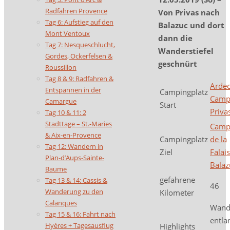
Radfahren Provence
Von Privas nach
Tag 6: Aufstieg auf den
Balazuc und dort
Mont Ventoux
dann die
Tag 7: Nesqueschlucht,
Wanderstiefel
Gordes, Ockerfelsen &
geschnürt
Roussillon
Tag 8 & 9: Radfahren &
Arde
Entspannen in der
Campingplatz
Camp
Camargue
Start
Priva
Tag 10 & 11: 2
Stadttage – St.-Maries
Camp
& Aix-en-Provence
Campingplatz
de la
Tag 12: Wandern in
Ziel
Falais
Plan-d’Aups-Sainte-
Balaz
Baume
gefahrene
Tag 13 & 14: Cassis &
46
Wanderung zu den
Kilometer
Calanques
Wand
Tag 15 & 16: Fahrt nach
entla
Hyères + Tagesausflug
Highlights