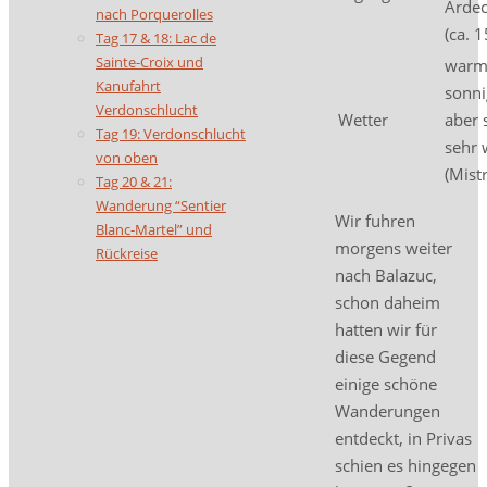
Arde
nach Porquerolles
(ca. 
Tag 17 & 18: Lac de
Sainte-Croix und
warm
Kanufahrt
sonni
Verdonschlucht
Wetter
aber 
Tag 19: Verdonschlucht
sehr 
von oben
(Mistr
Tag 20 & 21:
Wanderung “Sentier
Wir fuhren
Blanc-Martel” und
morgens weiter
Rückreise
nach Balazuc,
schon daheim
hatten wir für
diese Gegend
einige schöne
Wanderungen
entdeckt, in Privas
schien es hingegen