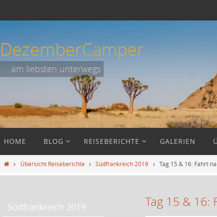
Zum
Inhalt
springen
DezemberCamper
... am liebsten unterwegs
Zum
HOME
BLOG
REISEBERICHTE
GALERIEN
Inhalt
springen
Start
Übersicht Reiseberichte
Südfrankreich 2019
Tag 15 & 16: Fahrt n
Tag 15 & 16: 
Südfrankreich 2019