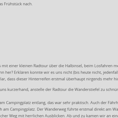
as Frühstück nach.
s mit einer kleinen Radtour über die Halbinsel, beim Losfahren mer
n her? Erklären konnte wir es uns nicht (bis heute nicht, jedenf
lar, dass dieser Hinterreifen erstmal überhaupt nirgends mehr h
uns kurzerhand, anstelle der Radtour die Wanderstiefel zu schnü
am Campingplatz entlang, das war sehr praktisch. Auch der Fährhaf
h am Campingplatz. Der Wanderweg führte erstmal direkt am Wasse
cher Weg mit herrlichen Ausblicken. Ab und zu kamen wir an ein