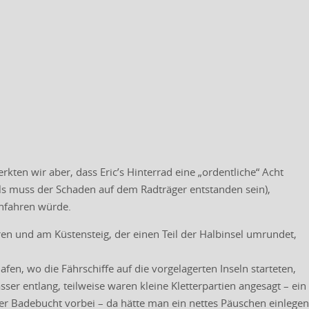
kten wir aber, dass Eric’s Hinterrad eine „ordentliche“ Acht
alls muss der Schaden auf dem Radträger entstanden sein),
infahren würde.
ren und am Küstensteig, der einen Teil der Halbinsel umrundet,
en, wo die Fährschiffe auf die vorgelagerten Inseln starteten,
r entlang, teilweise waren kleine Kletterpartien angesagt – ein
er Badebucht vorbei – da hätte man ein nettes Päuschen einlegen