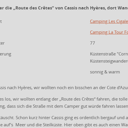
er die „
Route des Crêtes
“ von Cassis nach Hyères, dort Wa
t
Camping Les Cigale
Camping La Tour F
ter
77
derung
Küstenstraße "Corn
Küstensteigwander
sonnig & warm
sis nach Hyères, wir wollten noch ein bisschen an der Cote d’Azu
s los, wir wollten entlang der „Route des Crêtes“ fahren, die tolle
ung, dass sich die Straße mit dem Camper gut würde fahren lassen
äuscht. Schon kurz hinter Cassis ging es ordentlich bergauf und a
ke auf’s Meer und die Steilküste. Hier oben gibt es auch einen 