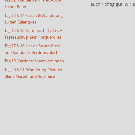
Tag 12: Wandern in Plan-d’Aups-
auch richtig gut, wi
Sainte-Baume
Tag 13 & 14: Cassis & Wanderung
zu den Calanques
Tag 15 & 16: Fahrt nach Hyères +
Tagesausflug nach Porquerolles
Tag 17 & 18: Lac de Sainte-Croix
und Kanufahrt Verdonschlucht
Tag 19: Verdonschlucht von oben
Tag 20 & 21: Wanderung “Sentier
Blanc-Martel” und Rückreise