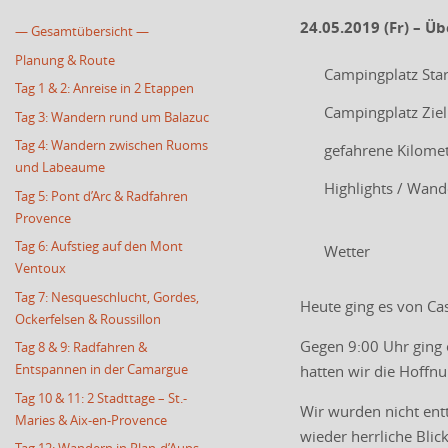
24.05.2019 (Fr) – Üb
— Gesamtübersicht —
Planung & Route
Campingplatz Star
Tag 1 & 2: Anreise in 2 Etappen
Campingplatz Ziel
Tag 3: Wandern rund um Balazuc
Tag 4: Wandern zwischen Ruoms
gefahrene Kilome
und Labeaume
Highlights / Wan
Tag 5: Pont d’Arc & Radfahren
Provence
Tag 6: Aufstieg auf den Mont
Wetter
Ventoux
Tag 7: Nesqueschlucht, Gordes,
Heute ging es von Cas
Ockerfelsen & Roussillon
Gegen 9:00 Uhr ging e
Tag 8 & 9: Radfahren &
Entspannen in der Camargue
hatten wir die Hoffn
Tag 10 & 11: 2 Stadttage – St.-
Wir wurden nicht entt
Maries & Aix-en-Provence
wieder herrliche Blic