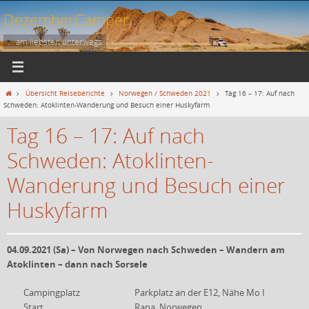
Zum
DezemberCamper
Inhalt
springen
... am liebsten unterwegs
Start
Übersicht Reiseberichte
Norwegen / Schweden 2021
Tag 16 – 17: Auf nach
Schweden: Atoklinten-Wanderung und Besuch einer Huskyfarm
Tag 16 – 17: Auf nach
Schweden: Atoklinten-
Wanderung und Besuch einer
Huskyfarm
04.09.2021 (Sa) – Von Norwegen nach Schweden – Wandern am
Atoklinten – dann nach Sorsele
Campingplatz
Parkplatz an der E12, Nähe Mo I
Start
Rana, Norwegen