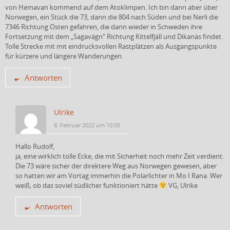
von Hemavan kommend auf dem Atoklimpen. Ich bin dann aber über
Norwegen, ein Stück die 73, dann die 804 nach Süden und bei Nerli die
7346 Richtung Osten gefahren, die dann wieder in Schweden ihre
Fortsetzung mit dem „Sagavägn“ Richtung Kittelfjäll und Dikanäs findet.
Tolle Strecke mit mit eindrucksvollen Rastplätzen als Ausgangspunkte
für kürzere und längere Wanderungen.
Antworten
Ulrike
8. Februar 2022 um 10:05
Hallo Rudolf,
ja, eine wirklich tolle Ecke, die mit Sicherheit noch mehr Zeit verdient.
Die 73 wäre sicher der direktere Weg aus Norwegen gewesen, aber
so hatten wir am Vortag immerhin die Polarlichter in Mo I Rana. Wer
weiß, ob das soviel südlicher funktioniert hätte
VG, Ulrike
Antworten