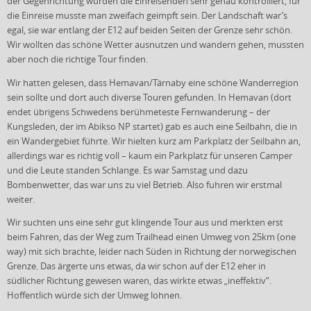
der Gegenrichtung wurden die Einreisenden sehr genau kontrolliert, für
die Einreise musste man zweifach geimpft sein. Der Landschaft war’s
egal, sie war entlang der E12 auf beiden Seiten der Grenze sehr schön.
Wir wollten das schöne Wetter ausnutzen und wandern gehen, mussten
aber noch die richtige Tour finden.
Wir hatten gelesen, dass Hemavan/Tärnaby eine schöne Wanderregion
sein sollte und dort auch diverse Touren gefunden. In Hemavan (dort
endet übrigens Schwedens berühmeteste Fernwanderung – der
Kungsleden, der im Abikso NP startet) gab es auch eine Seilbahn, die in
ein Wandergebiet führte. Wir hielten kurz am Parkplatz der Seilbahn an,
allerdings war es richtig voll – kaum ein Parkplatz für unseren Camper
und die Leute standen Schlange. Es war Samstag und dazu
Bombenwetter, das war uns zu viel Betrieb. Also fuhren wir erstmal
weiter.
Wir suchten uns eine sehr gut klingende Tour aus und merkten erst
beim Fahren, das der Weg zum Trailhead einen Umweg von 25km (one
way) mit sich brachte, leider nach Süden in Richtung der norwegischen
Grenze. Das ärgerte uns etwas, da wir schon auf der E12 eher in
südlicher Richtung gewesen waren, das wirkte etwas „ineffektiv“.
Hoffentlich würde sich der Umweg lohnen.