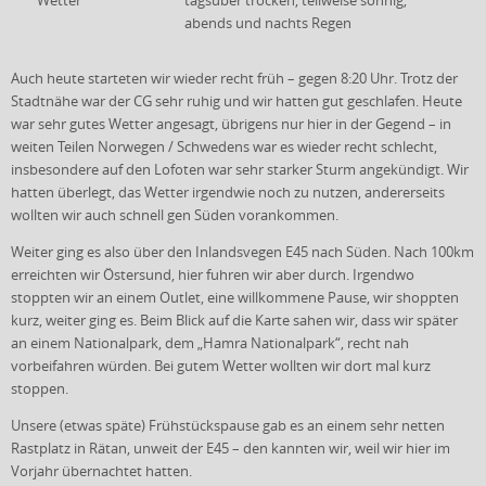
Wetter
tagsüber trocken, teilweise sonnig,
abends und nachts Regen
Auch heute starteten wir wieder recht früh – gegen 8:20 Uhr. Trotz der
Stadtnähe war der CG sehr ruhig und wir hatten gut geschlafen. Heute
war sehr gutes Wetter angesagt, übrigens nur hier in der Gegend – in
weiten Teilen Norwegen / Schwedens war es wieder recht schlecht,
insbesondere auf den Lofoten war sehr starker Sturm angekündigt. Wir
hatten überlegt, das Wetter irgendwie noch zu nutzen, andererseits
wollten wir auch schnell gen Süden vorankommen.
Weiter ging es also über den Inlandsvegen E45 nach Süden. Nach 100km
erreichten wir Östersund, hier fuhren wir aber durch. Irgendwo
stoppten wir an einem Outlet, eine willkommene Pause, wir shoppten
kurz, weiter ging es. Beim Blick auf die Karte sahen wir, dass wir später
an einem Nationalpark, dem „Hamra Nationalpark“, recht nah
vorbeifahren würden. Bei gutem Wetter wollten wir dort mal kurz
stoppen.
Unsere (etwas späte) Frühstückspause gab es an einem sehr netten
Rastplatz in Rätan, unweit der E45 – den kannten wir, weil wir hier im
Vorjahr übernachtet hatten.