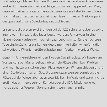
und ruhig geschlafen. Auch am Morgen kam niemand zum Abkassieren
vorbei. Für heute stand eine nicht ganz so lange Etappe auf dem Plan,
denn wir hatten uns gestern entschlossen, unsere Fahrt in den Süden
nochmal zu unterbrechen und ein paar Tage im Tiveden Nationalpark,
der quasi auf unsere Strecke lag, einzuschieben.
Es regnete die ersten zwei Stunden auf der E26 sehr stark, aber es sollte
irgendwann im Laufe des Tages besser werden. Unterwegs in einem
kleinen Coop kauften wir noch ein paar Lebensmittel für die nächsten
Tage ein. Je südlicher wir kamen, desto mehr verließen wir gefühlt die
schwedische Wildnis – größere Städte, mehr Verkehr, weniger Wald…
Gegen 14 Uhr erreichten wir den Tiveden Campingplatz. Wir hatten am
Vortag Kurz per Mail angefragt, ob es freie Plätze gibt – kein Problem
und man hatte uns schon einen Platz reserviert. Wir entschieden uns für
einen Stellplatz unten am See. Die waren zwar weniger sonnig als die
Plätze auf der Wiese, aber lagen total idyllisch im Wald und waren richtig
groß – das erinnerte sehr an Kanada oder die USA. Mittlerweile war
richtig schönes Wetter – Sonnenschein, wenn auch windig.