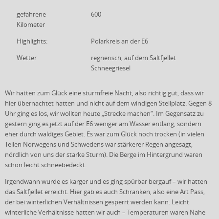
gefahrene
600
Kilometer
Highlights:
Polarkreis an der E6
Wetter
regnerisch, auf dem Saltfjellet
Schneegriesel
Wir hatten zum Glück eine sturmfreie Nacht, also richtig gut, dass wir
hier übernachtet hatten und nicht auf dem windigen Stellplatz. Gegen 8
Uhr ging es los, wir wollten heute „Strecke machen“. Im Gegensatz zu
gestern ging es jetzt auf der E6 weniger am Wasser entlang, sondern
eher durch waldiges Gebiet. Es war zum Glück noch trocken (in vielen
Teilen Norwegens und Schwedens war stärkerer Regen angesagt,
nördlich von uns der starke Sturm). Die Berge im Hintergrund waren
schon leicht schneebedeckt.
Irgendwann wurde es karger und es ging spürbar bergauf – wir hatten
das Saltfjellet erreicht. Hier gab es auch Schranken, also eine Art Pass,
der bei winterlichen Verhältnissen gesperrt werden kann. Leicht
winterliche Verhältnisse hatten wir auch – Temperaturen waren Nahe