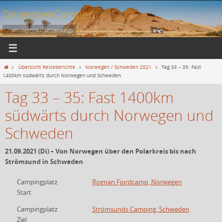
Zum
DezemberCamper
Inhalt
springen
... am liebsten unterwegs
Start
Übersicht Reiseberichte
Norwegen / Schweden 2021
Tag 33 – 35: Fast
1400km südwärts durch Norwegen und Schweden
Tag 33 – 35: Fast 1400km
südwärts durch Norwegen und
Schweden
21.09.2021 (Di) – Von Norwegen über den Polarkreis bis nach
Strömsund in Schweden
Campingplatz
Rognan Fjordcamp, Norwegen
Start
Campingplatz
Strömsunds Camping, Schweden
Ziel