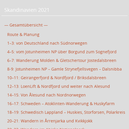
Skandinavien 2021
— Gesamtübersicht —
Route & Planung
1–3: von Deutschland nach Südnorwegen
4–5: vom Jotunheimen NP über Borgund zum Sognefjord
6–7: Wanderung Molden & Gletschertour Jostedalsbreen
8-9: Jotunheimen NP – Gamle Strynefjellsvegen – Dalsnibba
10–11: Geirangerfjord & Nordfjord / Briksdalsbreen
12–13: LoenLift & Nordfjord und weiter nach Alesund
14–15: Von Ålesund nach Nordnorwegen
16–17: Schweden – Atoklinten-Wanderung & Huskyfarm
18–19: Schwedisch Lappland – Huskies, Storforsen, Polarkreis
20–21: Wandern in Årrenjarka und Kvikkjokk