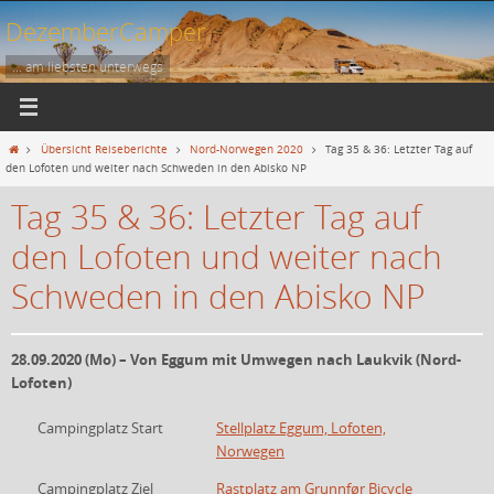
Zum
DezemberCamper
Inhalt
springen
... am liebsten unterwegs
Start
Übersicht Reiseberichte
Nord-Norwegen 2020
Tag 35 & 36: Letzter Tag auf
den Lofoten und weiter nach Schweden in den Abisko NP
Tag 35 & 36: Letzter Tag auf
den Lofoten und weiter nach
Schweden in den Abisko NP
28.09.2020 (Mo) – Von Eggum mit Umwegen nach Laukvik (Nord-
Lofoten)
Campingplatz Start
Stellplatz Eggum, Lofoten,
Norwegen
Campingplatz Ziel
Rastplatz am Grunnfør Bicycle