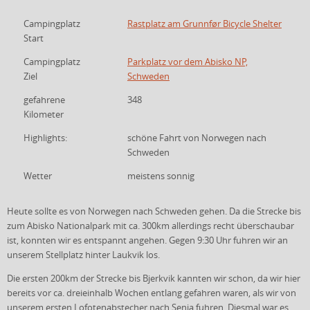
Campingplatz
Rastplatz am Grunnfør Bicycle Shelter
Start
Campingplatz
Parkplatz vor dem Abisko NP,
Ziel
Schweden
gefahrene
348
Kilometer
Highlights:
schöne Fahrt von Norwegen nach
Schweden
Wetter
meistens sonnig
Heute sollte es von Norwegen nach Schweden gehen. Da die Strecke bis
zum Abisko Nationalpark mit ca. 300km allerdings recht überschaubar
ist, konnten wir es entspannt angehen. Gegen 9:30 Uhr fuhren wir an
unserem Stellplatz hinter Laukvik los.
Die ersten 200km der Strecke bis Bjerkvik kannten wir schon, da wir hier
bereits vor ca. dreieinhalb Wochen entlang gefahren waren, als wir von
unserem ersten Lofotenabstecher nach Senja fuhren. Diesmal war es