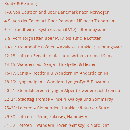
Route & Planung
1–3: von Deutschland über Dänemark nach Norwegen
4-5: Von der Telemark über Rondane NP nach Trondheim
6-7: Trondheim – Kystriksveien (FV17) – Brønnøysund
8-9: Vom Torghatten über FV17 bis auf die Lofoten
10-11: Traumhafte Lofoten – Kvalvika, Uttakleiv, Henningsvær
12-13: Lofoten-Seeadlersafari und weiter zur Insel Senja
14-15: Wandern auf Senja – Husfjellet & Hesten
16-17: Senja – Roadtrip & Wandern im Anderdalen NP
18-19: Lyngenalpen – Wandern LyngenFyr & Blavatnet
20-21: Steindalsbreen (Lyngen Alpen) + weiter nach Tromsø
22–24: Stadttag Tromsø + Inseln Kvaløya und Sommarøy
25–28: Lofoten – Glomtinden, Uttakleiv & starker Sturm
29-30: Lofoten – Reine, Sakrisøy, Hamnøy, Å
31-32: Lofoten – Wandern Hoven (Gimsøy) & Nordlicht