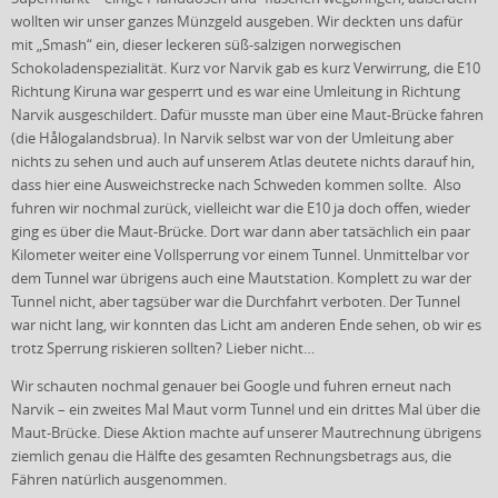
wollten wir unser ganzes Münzgeld ausgeben. Wir deckten uns dafür
mit „Smash“ ein, dieser leckeren süß-salzigen norwegischen
Schokoladenspezialität. Kurz vor Narvik gab es kurz Verwirrung, die E10
Richtung Kiruna war gesperrt und es war eine Umleitung in Richtung
Narvik ausgeschildert. Dafür musste man über eine Maut-Brücke fahren
(die Hålogalandsbrua). In Narvik selbst war von der Umleitung aber
nichts zu sehen und auch auf unserem Atlas deutete nichts darauf hin,
dass hier eine Ausweichstrecke nach Schweden kommen sollte. Also
fuhren wir nochmal zurück, vielleicht war die E10 ja doch offen, wieder
ging es über die Maut-Brücke. Dort war dann aber tatsächlich ein paar
Kilometer weiter eine Vollsperrung vor einem Tunnel. Unmittelbar vor
dem Tunnel war übrigens auch eine Mautstation. Komplett zu war der
Tunnel nicht, aber tagsüber war die Durchfahrt verboten. Der Tunnel
war nicht lang, wir konnten das Licht am anderen Ende sehen, ob wir es
trotz Sperrung riskieren sollten? Lieber nicht…
Wir schauten nochmal genauer bei Google und fuhren erneut nach
Narvik – ein zweites Mal Maut vorm Tunnel und ein drittes Mal über die
Maut-Brücke. Diese Aktion machte auf unserer Mautrechnung übrigens
ziemlich genau die Hälfte des gesamten Rechnungsbetrags aus, die
Fähren natürlich ausgenommen.