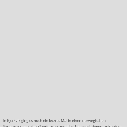
In Bjerkvik ging es noch ein letztes Mal in einen norwegischen
Supermarkt – einige Pfanddosen und -flaschen wegbringen, außerdem