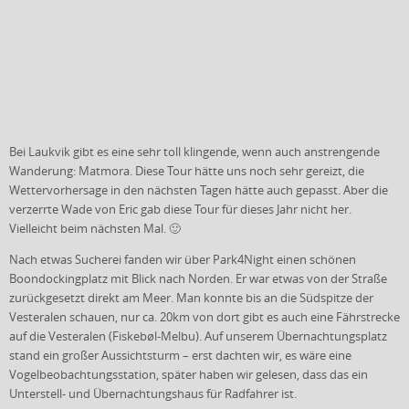
Bei Laukvik gibt es eine sehr toll klingende, wenn auch anstrengende
Wanderung: Matmora. Diese Tour hätte uns noch sehr gereizt, die
Wettervorhersage in den nächsten Tagen hätte auch gepasst. Aber die
verzerrte Wade von Eric gab diese Tour für dieses Jahr nicht her.
Vielleicht beim nächsten Mal. 🙂
Nach etwas Sucherei fanden wir über Park4Night einen schönen
Boondockingplatz mit Blick nach Norden. Er war etwas von der Straße
zurückgesetzt direkt am Meer. Man konnte bis an die Südspitze der
Vesteralen schauen, nur ca. 20km von dort gibt es auch eine Fährstrecke
auf die Vesteralen (Fiskebøl-Melbu). Auf unserem Übernachtungsplatz
stand ein großer Aussichtsturm – erst dachten wir, es wäre eine
Vogelbeobachtungsstation, später haben wir gelesen, dass das ein
Unterstell- und Übernachtungshaus für Radfahrer ist.