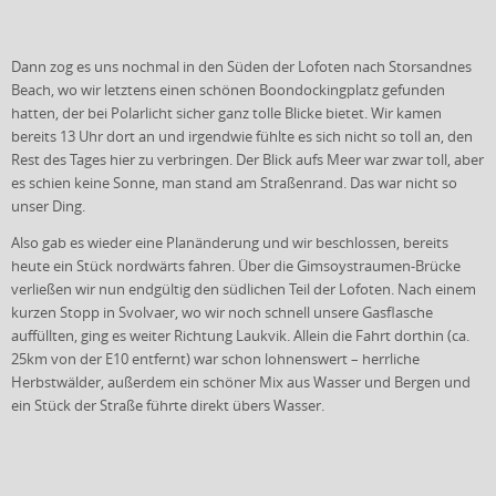
Dann zog es uns nochmal in den Süden der Lofoten nach Storsandnes
Beach, wo wir letztens einen schönen Boondockingplatz gefunden
hatten, der bei Polarlicht sicher ganz tolle Blicke bietet. Wir kamen
bereits 13 Uhr dort an und irgendwie fühlte es sich nicht so toll an, den
Rest des Tages hier zu verbringen. Der Blick aufs Meer war zwar toll, aber
es schien keine Sonne, man stand am Straßenrand. Das war nicht so
unser Ding.
Also gab es wieder eine Planänderung und wir beschlossen, bereits
heute ein Stück nordwärts fahren. Über die Gimsoystraumen-Brücke
verließen wir nun endgültig den südlichen Teil der Lofoten. Nach einem
kurzen Stopp in Svolvaer, wo wir noch schnell unsere Gasflasche
auffüllten, ging es weiter Richtung Laukvik. Allein die Fahrt dorthin (ca.
25km von der E10 entfernt) war schon lohnenswert – herrliche
Herbstwälder, außerdem ein schöner Mix aus Wasser und Bergen und
ein Stück der Straße führte direkt übers Wasser.