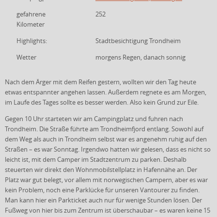
gefahrene
252
Kilometer
Highlights:
Stadtbesichtigung Trondheim
Wetter
morgens Regen, danach sonnig
Nach dem Ärger mit dem Reifen gestern, wollten wir den Tag heute
etwas entspannter angehen lassen. Außerdem regnete es am Morgen,
im Laufe des Tages sollte es besser werden. Also kein Grund zur Eile.
Gegen 10 Uhr starteten wir am Campingplatz und fuhren nach
Trondheim. Die Straße führte am Trondheimfjord entlang. Sowohl auf
dem Weg als auch in Trondheim selbst war es angenehm ruhig auf den
Straßen – es war Sonntag. Irgendwo hatten wir gelesen, dass es nicht so
leicht ist, mit dem Camper im Stadtzentrum zu parken. Deshalb
steuerten wir direkt den Wohnmobilstellplatz in Hafennähe an. Der
Platz war gut belegt, vor allem mit norwegischen Campern, aber es war
kein Problem, noch eine Parklücke für unseren Vantourer zu finden.
Man kann hier ein Parkticket auch nur für wenige Stunden lösen. Der
Fußweg von hier bis zum Zentrum ist überschaubar – es waren keine 15