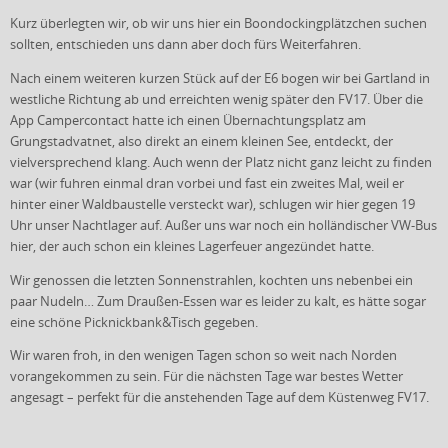
Kurz überlegten wir, ob wir uns hier ein Boondockingplätzchen suchen
sollten, entschieden uns dann aber doch fürs Weiterfahren.
Nach einem weiteren kurzen Stück auf der E6 bogen wir bei Gartland in
westliche Richtung ab und erreichten wenig später den FV17. Über die
App Campercontact hatte ich einen Übernachtungsplatz am
Grungstadvatnet, also direkt an einem kleinen See, entdeckt, der
vielversprechend klang. Auch wenn der Platz nicht ganz leicht zu finden
war (wir fuhren einmal dran vorbei und fast ein zweites Mal, weil er
hinter einer Waldbaustelle versteckt war), schlugen wir hier gegen 19
Uhr unser Nachtlager auf. Außer uns war noch ein holländischer VW-Bus
hier, der auch schon ein kleines Lagerfeuer angezündet hatte.
Wir genossen die letzten Sonnenstrahlen, kochten uns nebenbei ein
paar Nudeln… Zum Draußen-Essen war es leider zu kalt, es hätte sogar
eine schöne Picknickbank&Tisch gegeben.
Wir waren froh, in den wenigen Tagen schon so weit nach Norden
vorangekommen zu sein. Für die nächsten Tage war bestes Wetter
angesagt – perfekt für die anstehenden Tage auf dem Küstenweg FV17.