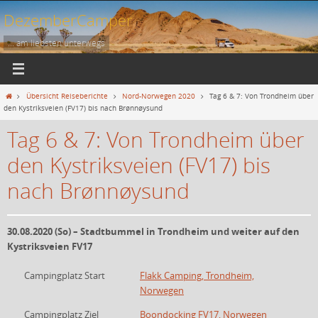
Zum
DezemberCamper
Inhalt
springen
... am liebsten unterwegs
Start
Übersicht Reiseberichte
Nord-Norwegen 2020
Tag 6 & 7: Von Trondheim über
den Kystriksveien (FV17) bis nach Brønnøysund
Tag 6 & 7: Von Trondheim über
den Kystriksveien (FV17) bis
nach Brønnøysund
30.08.2020 (So) – Stadtbummel in Trondheim und weiter auf den
Kystriksveien FV17
Campingplatz Start
Flakk Camping, Trondheim,
Norwegen
Campingplatz Ziel
Boondocking FV17, Norwegen