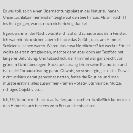
Es war toll, solch einen Übernachtungsplatz in der Natur zu haben.
Unser „Schlafzimmerfenster“ zeigte auf den See hinaus. Als wir nach 11
ins Bett gingen, war es noch nicht richtig dunkel.
Irgendwann in der Nacht wachte ich auf und schaute aus dem Fenster.
Ich war mir nicht sicher, aber ich hatte das Gefühl, dass am Himmel
Schleier zu sehen waren. Waren das etwa Nordlichter? Ich weckte Eric, er
wollte es erst nicht glauben, machte dann aber doch ein Testfoto mit
längerer Belichtung. Und tatsächlich, der Himmel war ganz leicht von
grünem Licht überzogen. Ruckzuck sprang Eric in seine Klamotten und
hatte die Fotoausrüstung parat. Obwohl, so schnell ging es nicht. Da wir
nicht wirklich damit gerechnet hatten, fehlte die Routine und man
musste erstmal alles zusammenkramen – Stativ, Stirnlampe, Mütze,
richtiges Objektiv etc…
Ich, Ulli, konnte mich nicht aufraffen, aufzustehen. Schließlich konnte ich
den Himmel auch bestens vom Bett aus beobachten.