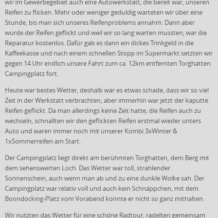
wir im Gewerbegebiet auch eine Autowerkstatt, die bereit war, unseren
Reifen zu flicken. Mehr oder weniger geduldig warteten wir über eine
Stunde, bis man sich unseres Reifenproblems annahm. Dann aber
wurde der Reifen geflickt und weil wir so lang warten mussten, war die
Reparatur kostenlos. Dafür gab es dann ein dickes Trinkgeld in die
Kaffeekasse und nach einem schnellen Stopp im Supermarkt setzten wir
gegen 14 Uhr endlich unsere Fahrt zum ca. 12km entfernten Torghatten
Campingplatz fort.
Heute war bestes Wetter, deshalb war es etwas schade, dass wir so viel
Zeit in der Werkstatt verbrachten, aber immerhin war jetzt der kaputte
Reifen geflickt. Da man allerdings keine Zeit hatte, die Reifen auch zu
wechseln, schnallten wir den geflickten Reifen erstmal wieder unters
Auto und waren immer noch mit unserer Kombi 3xWinter &
1xSommerreifen am Start.
Der Campingplatz liegt direkt am berühmten Torghatten, dem Berg mit
dem sehenswerten Loch. Das Wetter war toll, strahlender
Sonnenschein, auch wenn man ab und zu eine dunkle Wolke sah. Der
Campingplatz war relativ voll und auch kein Schnäppchen, mit dem
Boondocking-Platz vom Vorabend konnte er nicht so ganz mithalten.
Wir nutzten das Wetter für eine schöne Radtour, radelten gemeinsam