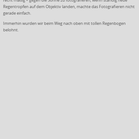
recht mäßig – gegen die Sonne zu fotografieren, wenn ständig neue
Regentropfen auf dem Objektiv landen, machte das Fotografieren nicht
gerade einfach.
Immerhin wurden wir beim Weg nach oben mit tollen Regenbogen
belohnt.