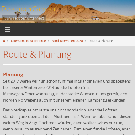
Zum
DezemberCamper
Inhalt
springen
... am liebsten unterwegs
Start
Übersicht Reiseberichte
Nord-Norwegen 2020
Route & Planung
Route & Planung
Planung
Seit 2017 waren wir nun schon fünf mal in Skandinavien und spätestens
bei unserer Winterreise 2019 auf die Lofoten (mit
Mietwagen/Ferienwohnung), ist der starke Wunsch in uns gereift, den
Norden Norwegens auch mit unserem eigenen Camper zu erkunden.
Das Nordkap selbst reizte uns nicht sonderlich, aber die Lofoten
standen ganz oben auf der „Must-See-List“. Wenn wir aber schon diesen
weiten Weg in Angriff nehmen würden, dann wollten wir es nur tun,
wenn wir auch ausreichend Zeit haben. Zum einen für die Lofoten, aber