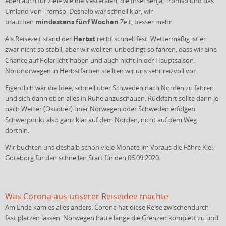
eben auch für Ziele wie die Vesteralen, die Insel Senja, Tromso und das
Umland von Tromso. Deshalb war schnell klar, wir
mindestens fünf Wochen
brauchen
Zeit, besser mehr.
Herbst
Als Reisezeit stand der
recht schnell fest. Wettermäßig ist er
zwar nicht so stabil, aber wir wollten unbedingt so fahren, dass wir eine
Chance auf Polarlicht haben und auch nicht in der Hauptsaison.
Nordnorwegen in Herbstfarben stellten wir uns sehr reizvoll vor.
Eigentlich war die Idee, schnell über Schweden nach Norden zu fahren
und sich dann oben alles in Ruhe anzuschauen. Rückfahrt sollte dann je
nach Wetter (Oktober) über Norwegen oder Schweden erfolgen.
Schwerpunkt also ganz klar auf dem Norden, nicht auf dem Weg
dorthin.
Wir buchten uns deshalb schon viele Monate im Voraus die Fähre Kiel-
Göteborg für den schnellen Start für den 06.09.2020.
Was Corona aus unserer Reiseidee machte
Am Ende kam es alles anders. Corona hat diese Reise zwischendurch
fast platzen lassen. Norwegen hatte lange die Grenzen komplett zu und