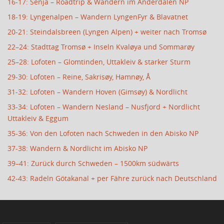
16-17: Senja – Roadtrip & Wandern im Anderdalen NP
18-19: Lyngenalpen – Wandern LyngenFyr & Blavatnet
20-21: Steindalsbreen (Lyngen Alpen) + weiter nach Tromsø
22–24: Stadttag Tromsø + Inseln Kvaløya und Sommarøy
25–28: Lofoten – Glomtinden, Uttakleiv & starker Sturm
29-30: Lofoten – Reine, Sakrisøy, Hamnøy, Å
31-32: Lofoten – Wandern Hoven (Gimsøy) & Nordlicht
33-34: Lofoten – Wandern Nesland – Nusfjord + Nordlicht
Uttakleiv & Eggum
35-36: Von den Lofoten nach Schweden in den Abisko NP
37-38: Wandern & Nordlicht im Abisko NP
39–41: Zurück durch Schweden – 1500km südwärts
42-43: Radeln Götakanal + per Fähre zurück nach Deutschland