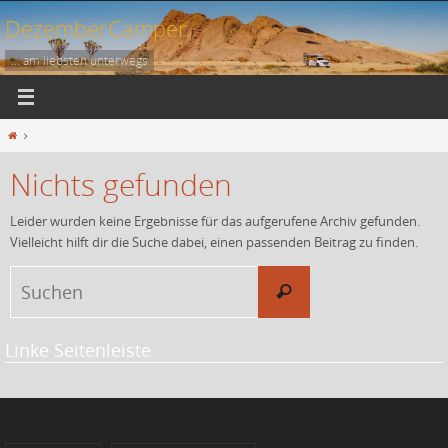
Zum
DezemberCamper
Inhalt
springen
... am liebsten unterwegs
Start
Nichts gefunden
Leider wurden keine Ergebnisse für das aufgerufene Archiv gefunden.
Vielleicht hilft dir die Suche dabei, einen passenden Beitrag zu finden.
Suchen
Suchen
nach:
Linke Seitenleiste