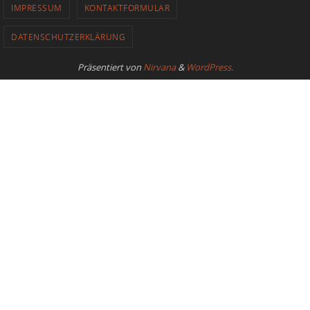
IMPRESSUM
KONTAKTFORMULAR
DATENSCHUTZERKLÄRUNG
Präsentiert von
Nirvana
&
WordPress.