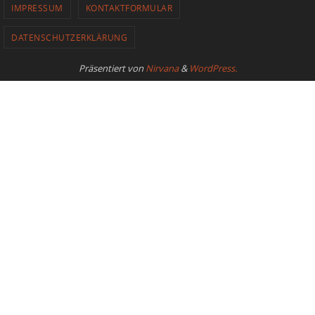
IMPRESSUM
KONTAKTFORMULAR
DATENSCHUTZERKLÄRUNG
Präsentiert von
Nirvana
&
WordPress.