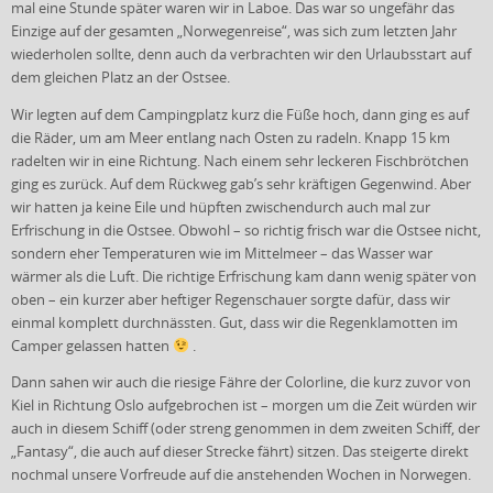
mal eine Stunde später waren wir in Laboe. Das war so ungefähr das
Einzige auf der gesamten „Norwegenreise“, was sich zum letzten Jahr
wiederholen sollte, denn auch da verbrachten wir den Urlaubsstart auf
dem gleichen Platz an der Ostsee.
Wir legten auf dem Campingplatz kurz die Füße hoch, dann ging es auf
die Räder, um am Meer entlang nach Osten zu radeln. Knapp 15 km
radelten wir in eine Richtung. Nach einem sehr leckeren Fischbrötchen
ging es zurück. Auf dem Rückweg gab’s sehr kräftigen Gegenwind. Aber
wir hatten ja keine Eile und hüpften zwischendurch auch mal zur
Erfrischung in die Ostsee. Obwohl – so richtig frisch war die Ostsee nicht,
sondern eher Temperaturen wie im Mittelmeer – das Wasser war
wärmer als die Luft. Die richtige Erfrischung kam dann wenig später von
oben – ein kurzer aber heftiger Regenschauer sorgte dafür, dass wir
einmal komplett durchnässten. Gut, dass wir die Regenklamotten im
Camper gelassen hatten
.
Dann sahen wir auch die riesige Fähre der Colorline, die kurz zuvor von
Kiel in Richtung Oslo aufgebrochen ist – morgen um die Zeit würden wir
auch in diesem Schiff (oder streng genommen in dem zweiten Schiff, der
„Fantasy“, die auch auf dieser Strecke fährt) sitzen. Das steigerte direkt
nochmal unsere Vorfreude auf die anstehenden Wochen in Norwegen.