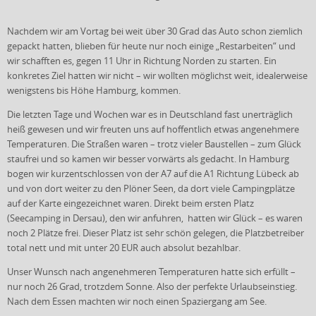
Nachdem wir am Vortag bei weit über 30 Grad das Auto schon ziemlich
gepackt hatten, blieben für heute nur noch einige „Restarbeiten“ und
wir schafften es, gegen 11 Uhr in Richtung Norden zu starten. Ein
konkretes Ziel hatten wir nicht – wir wollten möglichst weit, idealerweise
wenigstens bis Höhe Hamburg, kommen.
Die letzten Tage und Wochen war es in Deutschland fast unerträglich
heiß gewesen und wir freuten uns auf hoffentlich etwas angenehmere
Temperaturen. Die Straßen waren – trotz vieler Baustellen – zum Glück
staufrei und so kamen wir besser vorwärts als gedacht. In Hamburg
bogen wir kurzentschlossen von der A7 auf die A1 Richtung Lübeck ab
und von dort weiter zu den Plöner Seen, da dort viele Campingplätze
auf der Karte eingezeichnet waren. Direkt beim ersten Platz
(Seecamping in Dersau), den wir anfuhren, hatten wir Glück – es waren
noch 2 Plätze frei. Dieser Platz ist sehr schön gelegen, die Platzbetreiber
total nett und mit unter 20 EUR auch absolut bezahlbar.
Unser Wunsch nach angenehmeren Temperaturen hatte sich erfüllt –
nur noch 26 Grad, trotzdem Sonne. Also der perfekte Urlaubseinstieg.
Nach dem Essen machten wir noch einen Spaziergang am See.