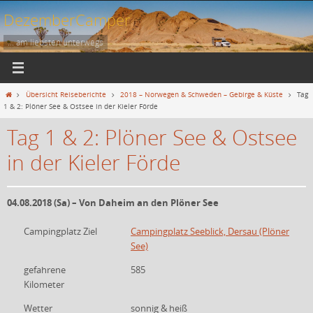
Zum
DezemberCamper
Inhalt
springen
... am liebsten unterwegs
Start
Übersicht Reiseberichte
2018 – Norwegen & Schweden – Gebirge & Küste
Tag
1 & 2: Plöner See & Ostsee in der Kieler Förde
Tag 1 & 2: Plöner See & Ostsee
in der Kieler Förde
04.08.2018 (Sa) – Von Daheim an den Plöner See
Campingplatz Ziel
Campingplatz Seeblick, Dersau (Plöner
See)
gefahrene
585
Kilometer
Wetter
sonnig & heiß