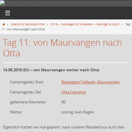
Zum
DezemberCamper
Inhalt
springen
... am liebsten unterwegs
Start
Übersicht Reiseberichte
2018 – Norwegen & Schweden – Gebirge & Küste
Tag
11: von Maurvangen nach Otta
Tag 11: von Maurvangen nach
Otta
14.08.2018 (Di) – von Maurvangen weiter nach Otta
Campingplatz Start
Besseggen Fjellpark, Maurvangen
Campingplatz Ziel
Otta Camping
gefahrene Kilometer
90
Wetter
sonnig, kein Regen
Eigentlich hatten wir mal geplant, nach unserer Wandertour auch den