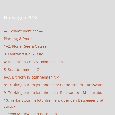
Norwegen 2018
— Gesamtübersicht —
Planung & Route
1+2: Plöner See & Ostsee
3: Fährfahrt Kiel – Oslo
4: Ankunft in Oslo & Holmenkollen
5: Stadtbummel in Oslo
6+7: Bitihorn & Jotunheimen NP
8: Trekkingtour im Jotunheimen: Gjendesheim – Russvatnet
9: Trekkingtour im Jotunheimen: Russvatnet – Memurubu
10:Trekkingtour im Jotunheimen: über den Besseggengrat
zurück
11: von Maurvangen nach Otta