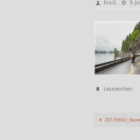
EricG
9. J
Lesezeichen
.
20170602_Norw