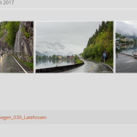
uli 2017
egen_030_Latefossen