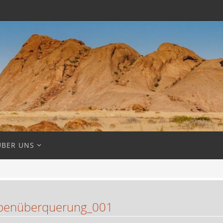
ÜBER UNS
penüberquerung_001