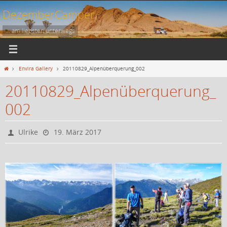
Zum
DezemberCamper
Inhalt
springen
... am liebsten unterwegs
Start
Envira Gallery
20110829_Alpenüberquerung_002
20110829_Alpenüberquerung_
002
Ulrike
19. März 2017