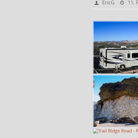
EricG
11. 