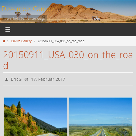
Zum
DezemberCamper
Inhalt
springen
... am liebsten unterwegs
Start
Envira Gallery
20150911_USA_030_on_the_road
20150911_USA_030_on_the_roa
d
EricG
17. Februar 2017