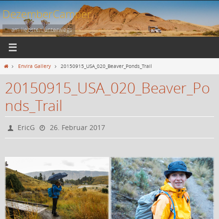
Zum
DezemberCamper
Inhalt
springen
... am liebsten unterwegs
Start
Envira Gallery
20150915_USA_020_Beaver_Ponds_Trail
20150915_USA_020_Beaver_Po
nds_Trail
EricG
26. Februar 2017