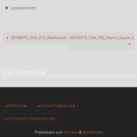
.
Lesezeichen
20150915_USA_010_Mammoth
20150915_USA_030_Norris_Geysir_Ba
Linke Seitenleiste
IMPRESSUM
KONTAKTFORMULAR
DATENSCHUTZERKLÄRUNG
Präsentiert von
Nirvana
&
WordPress.