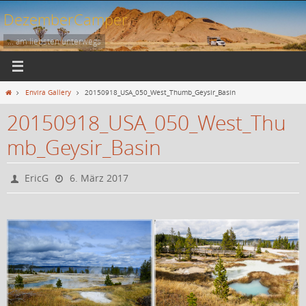
Zum
DezemberCamper
Inhalt
springen
... am liebsten unterwegs
Start
Envira Gallery
20150918_USA_050_West_Thumb_Geysir_Basin
20150918_USA_050_West_Thu
mb_Geysir_Basin
EricG
6. März 2017