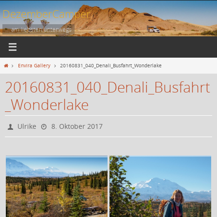
Zum
DezemberCamper
Inhalt
springen
... am liebsten unterwegs
Start
Envira Gallery
20160831_040_Denali_Busfahrt_Wonderlake
20160831_040_Denali_Busfahrt
_Wonderlake
Ulrike
8. Oktober 2017