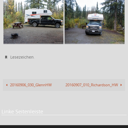
.
Lesezeichen
20160906_030_GlennHW
20160907_010_Richardson_HW
Linke Seitenleiste