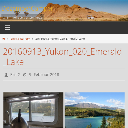
Zum
DezemberCamper
Inhalt
springen
... am liebsten unterwegs
Start
Envira Gallery
20160913_Yukon_020_Emerald_Lake
20160913_Yukon_020_Emerald
_Lake
EricG
9. Februar 2018