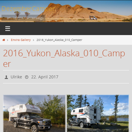
Zum
DezemberCamper
Inhalt
springen
... am liebsten unterwegs
Start
Envira Gallery
2016_Yukon_Alaska_010_Camper
2016_Yukon_Alaska_010_Camp
er
Ulrike
22. April 2017