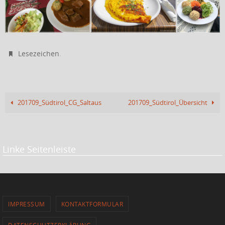
.
Lesezeichen
201709_Südtirol_CG_Saltaus
201709_Südtirol_Übersicht
Linke Seitenleiste
IMPRESSUM
KONTAKTFORMULAR