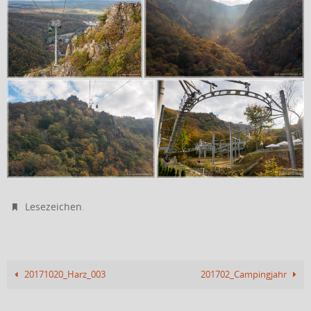
.
Lesezeichen
20171020_Harz_003
201702_Campingjahr