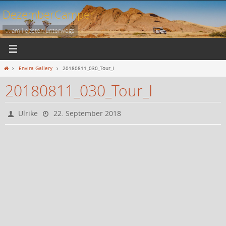
Zum
DezemberCamper
Inhalt
springen
... am liebsten unterwegs
Start
Envira Gallery
20180811_030_Tour_I
20180811_030_Tour_I
Ulrike
22. September 2018