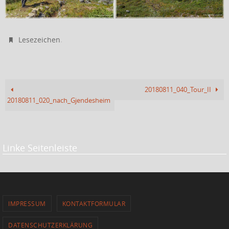
.
Lesezeichen
20180811_040_Tour_II
20180811_020_nach_Gjendesheim
Linke Seitenleiste
IMPRESSUM
KONTAKTFORMULAR
DATENSCHUTZERKLÄRUNG