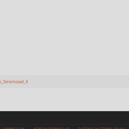
_Strömstad_II
IMPRESSUM
KONTAKTFORMULAR
DATENSCHUTZERKLÄRUNG