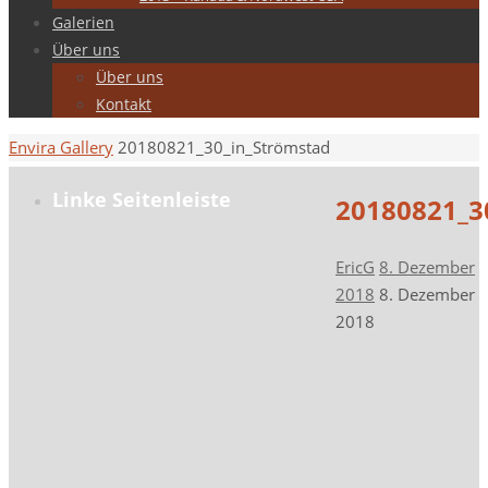
Galerien
Über uns
Über uns
Kontakt
Start
Envira Gallery
20180821_30_in_Strömstad
Linke Seitenleiste
20180821_3
EricG
8. Dezember
2018
8. Dezember
2018