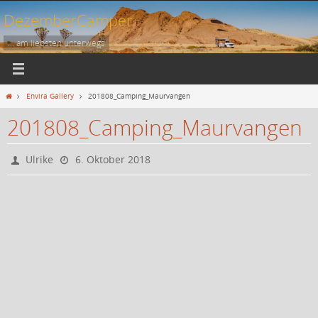
Zum
DezemberCamper
Inhalt
springen
... am liebsten unterwegs
Start
Envira Gallery
201808_Camping_Maurvangen
201808_Camping_Maurvangen
Ulrike
6. Oktober 2018