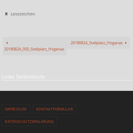
.
Lesezeichen
20180824_Stellplatz_Höganas
20180824_050_Stellplatz_Högenas
Linke Seitenleiste
IMPRESSUM
KONTAKTFORMULAR
DATENSCHUTZERKLÄRUNG