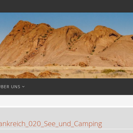
ÜBER UNS
ankreich_020_See_und_Camping