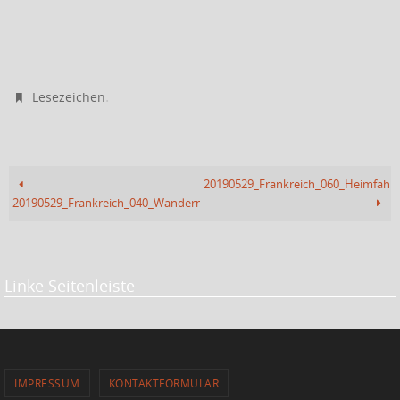
.
Lesezeichen
20190529_Frankreich_060_Heimfahrt
20190529_Frankreich_040_Wandern_Teil_2
Linke Seitenleiste
IMPRESSUM
KONTAKTFORMULAR