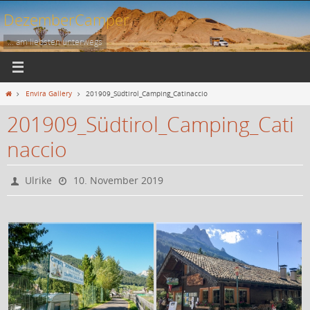
Zum
DezemberCamper
Inhalt
springen
... am liebsten unterwegs
Start
Envira Gallery
201909_Südtirol_Camping_Catinaccio
201909_Südtirol_Camping_Cati
naccio
Ulrike
10. November 2019