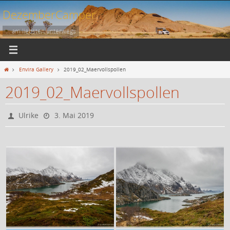
Zum
DezemberCamper
Inhalt
springen
... am liebsten unterwegs
Start
Envira Gallery
2019_02_Maervollspollen
2019_02_Maervollspollen
Ulrike
3. Mai 2019