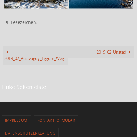
.
Lesezeichen
2019_02_Unstad
2019_02_Vestvagoy_Eggum_Weg
Linke Seitenleiste
IMPRESSUM
KONTAKTFORMULAR
DATENSCHUTZERKLÄRUNG