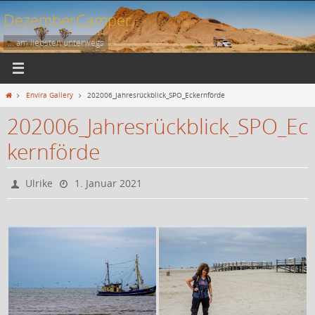
Zum
DezemberCamper
Inhalt
springen
... am liebsten unterwegs
Start
Envira Gallery
202006_Jahresrückblick_SPO_Eckernförde
202006_Jahresrückblick_SPO_Ec
kernförde
Ulrike
1. Januar 2021