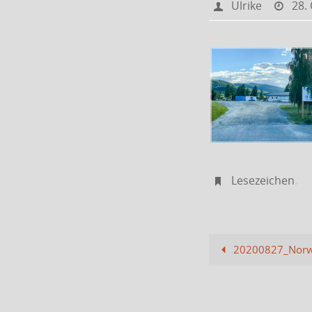
Ulrike
28.
Lesezeichen
.
20200827_Norw