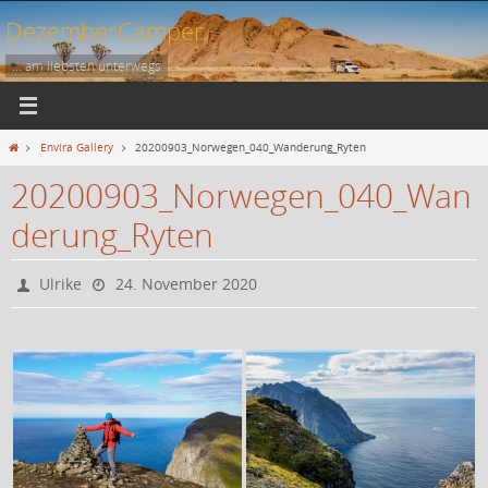
Zum
DezemberCamper
Inhalt
springen
... am liebsten unterwegs
Start
Envira Gallery
20200903_Norwegen_040_Wanderung_Ryten
20200903_Norwegen_040_Wan
derung_Ryten
Ulrike
24. November 2020