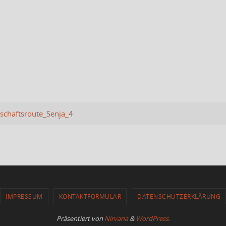
chaftsroute_Senja_4
IMPRESSUM
KONTAKTFORMULAR
DATENSCHUTZERKLÄRUNG
Präsentiert von
Nirvana
&
WordPress.