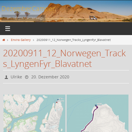
Zum
DezemberCamper
Inhalt
springen
... am liebsten unterwegs
Start
Envira Gallery
20200911_12_Norwegen_Tracks_LyngenFyr_Blavatnet
20200911_12_Norwegen_Track
s_LyngenFyr_Blavatnet
Ulrike
20. Dezember 2020