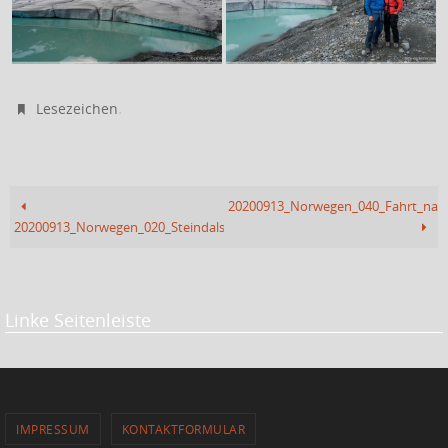
.
Lesezeichen
20200913_Norwegen_040_Fahrt_nac
20200913_Norwegen_020_Steindalsbreen_II
Linke Seitenleiste
IMPRESSUM
KONTAKTFORMULAR