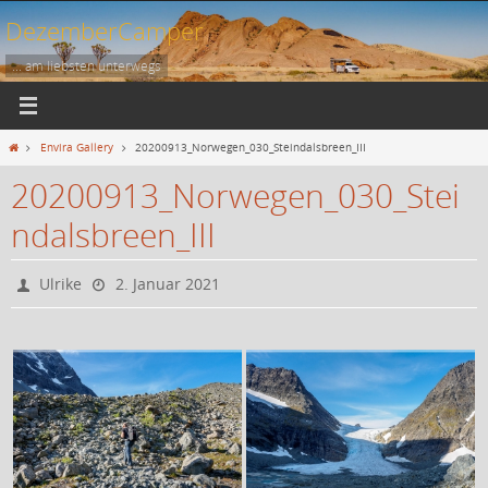
Zum
DezemberCamper
Inhalt
springen
... am liebsten unterwegs
Start
Envira Gallery
20200913_Norwegen_030_Steindalsbreen_III
20200913_Norwegen_030_Stei
ndalsbreen_III
Ulrike
2. Januar 2021