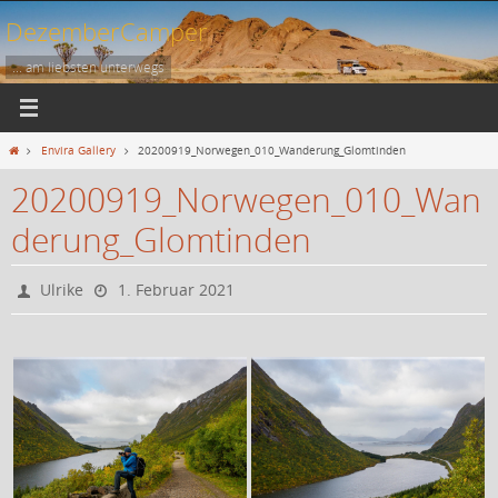
Zum
DezemberCamper
Inhalt
springen
... am liebsten unterwegs
Start
Envira Gallery
20200919_Norwegen_010_Wanderung_Glomtinden
20200919_Norwegen_010_Wan
derung_Glomtinden
Ulrike
1. Februar 2021