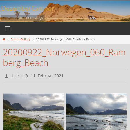
Zum
DezemberCamper
Inhalt
springen
... am liebsten unterwegs
Start
Envira Gallery
20200922_Norwegen_060_Ramberg_Beach
20200922_Norwegen_060_Ram
berg_Beach
Ulrike
11. Februar 2021